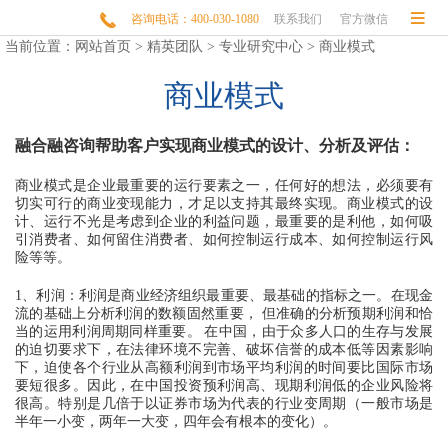


咨询电话：400-030-1080
联系我们
官方微信
当前位置：
网站首页
>
精英团队
>
专业研究中心
>
商业模式
商业模式
融合融咨询帮助客户实现商业模式的设计、分析及评估：
商业模式是企业最重要的运行要素之一，任何好的想法，必须要有
切实可行的商业变现能力，才足以支持其最终实现。商业模式的设
计、运行不光是考虑到企业的利益问题，最重要的是利他，如何吸
引消费者、如何留住消费者、如何控制运行成本、如何控制运行风
险等等。
1、利润：利润是商业经济组织最重要、最基础的指标之一。在现金
流的基础上分析利润的数额固然重要，
但准确的分析预期利润和恰
当的运用利润周期同样重要。
在中国，由于众多人口的生存与发展
的迫切要求下，在法律环境不完善、破坏信誉的成本低等因素影响
下，迫使各个行业从高额利润到市场平均利润的时间要比国际市场
要短很多。因此，在中国投资预利润高、现期利润低的企业风险将
很高。特别是几倍于以证券市场为代表的行业变周期（一般市场是
半年一小变，两年一大变，四年会有根本的变化）。