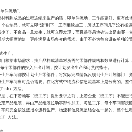
“单件流动”。
原材料到成品的过程连续来生产的话，即单件流动，工作能更好、更有效
一个在制品，就可立即“流”到下一工序继续加工，所以工序间几乎没有搬
减少了。
不良品
一旦发生，就可立即发现，而且很容易地确认出是由哪一
周期大幅度缩短，更能满足市场多变的需求。由于不必为每台设备单独设
式生产。
部门根据市场需求，按产品构成清单对所需的零部件规格和数量进行计算
），确定每个零部件的投入产出计划，按计划发出生产和订货的指令。
一生产车间都按计划生产零部件，将实际完成情况反馈到生产计划部门，
游生产车间当时是否需要。在此方式中物流和信息流基本上是分离的。整个
Push）方法。
思是，在下游顾客（或工序）提出要求之前，上游企业（或工序）不能进
决定产品组装，再由产品组装拉动零部件加工。每道工序、每个车间都按
、车间完全按这些指令进行生产。物流和信息流是结合在一起的。整个过
ll）方法。
动。