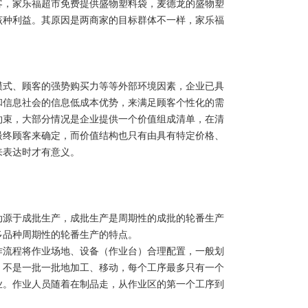
客，家乐福超市免费提供盛物塑料袋，麦德龙的盛物塑
该种利益。其原因是两商家的目标群体不一样，家乐福
模式
、顾客的强势购买力等等外部环境因素，企业已具
和信息社会的信息低成本优势，来满足顾客个性化的需
约束，大部分情况是企业提供一个价值组成清单，在清
最终顾客来确定，而价值结构也只有由具有特定价格、
来表达时才有意义。
动源于成批生产，成批生产是周期性的成批的轮番生产
多品种周期性的轮番生产的特点。
作流程将作业场地、设备（作业台）合理配置，一般划
，不是一批一批地加工、移动，每个工序最多只有一个
业。作业人员随着在制品走，从作业区的第一个工序到