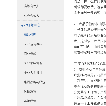
间是一种什么样的联
高级合伙人
料袋却要收费。这表
主要面对一般顾客，
业务合伙人
2．产品价值结构由顾
专业研究中心
在当前信息经济社会
精益管理
有了经济的满足顾客
求。这时候，产品的
企业运营教练
单的范围内，由顾客
能在特定时间内满足
商业模式
企业常年管理
二.变“成批移动”为“
1、成批移动与单件流
企业大学设计
成批移动就是在制品
几种产品。在成批生
集团战略与经济
单件流动就是在制品
数据决策
分为几个工作段，产
在制品或成品。在每
连锁经营
最后一个工序都是该