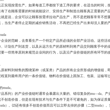
真正实现按需生产。如果每道工序都按下道工序的要求，在适当的时间，
旦有了在顾客需要的时候就能设计、安排生产和制造出顾客真正需要的产
这就是说，企业可以让顾客按需求拉动产品生产，而不是把顾客常常不想
且，当生产者停止定期的减价销售活动，不再把已经生产出来却没人要的
uda
个企业的范畴，去查看生产一个特定产品所必须的全部产业活动。这些活
单、计划生产到送货，以及从远方生产的原材料到将产品交到顾客手中的
需要一些简单原则来规范企业间的行为，以及沿产业价值链的所有环节的
。
从原材料到销售的围绕某种（或某类）产品的所有企业所形成的增值链，
过程直到最终用户的一条价值链。物料在价值链上因加工、包装、运输等
muda。
品系列）的产业价值链时通常会暴露出大量的、错综复杂的mu—da。产业价
然不创造价值，但是在现有技术与生产条件下是不可避免的，如为保证质
uda）。⑵还有很多不创造价值而且可以立即去掉的步骤（二型muda）。