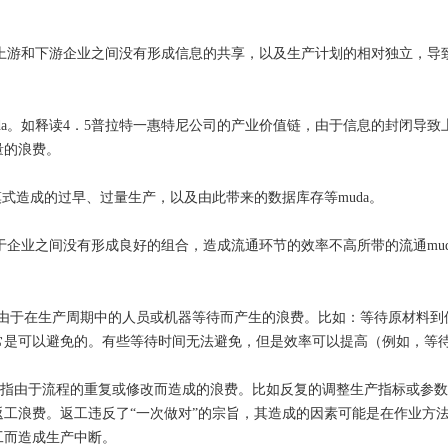
由于上游和下游企业之间没有形成信息的共享，以及生产计划的相对独立，
a。如释读4．5
普拉特
一惠特尼公司的产业价值链，由于信息的封闭导致
量的浪费。
模式造成的过早、过量生产，以及由此带来的数据库存等muda。
由于企业之间没有形成良好的组合，造成流通环节的效率不高所带的流通mud
。就是由于在生产周期中的人员或机器等待而产生的浪费。比如：等待原材
常是可以避免的。有些等待时间无法避免，但是效率可以提高（例如，等
：是指由于流程的重复或修改而造成的浪费。比如反复的调整生产指标或参
返工浪费。返工违反了“一次做对”的宗旨，其造成的因素可能是在作业方
工而造成生产中断。