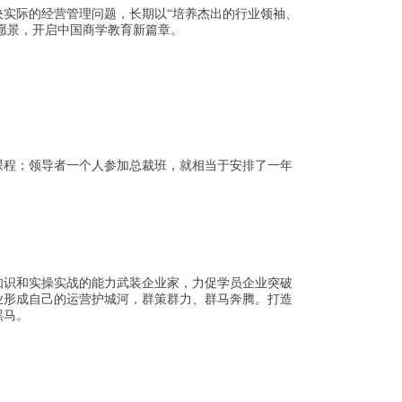
决实际的经营管理问题，长期以“培养杰出的行业领袖、
大愿景，开启中国商学教育新篇章。
课程；领导者一个人参加总裁班，就相当于安排了一年
知识和实操实战的能力武装企业家，力促学员企业突破
业形成自己的运营护城河，群策群力、群马奔腾。打造
黑马。