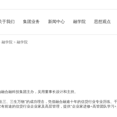
关于我们
集团业务
新闻中心
融学院
思想观点
>
融学院
>
融学院
由融合融科技集团主办，吴用董事长设计和主持。
一生三、三生万物”的成功理念，凭借融合融逾十年的信贷行业专业历练、
有前途的信贷行业企业家及高层管理，提供“企业家进修+高管团队学习+