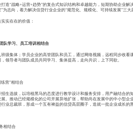
打造“战略+运营+趋势”的复合式知识结构和卓越能力，短期协助企业解
”为志向，着力解决信贷行业企业的“规范化、规模化、可持续发展”三
造实实在在的价值：
管团队学习、员工培训相结合
入班级集体；学员企业的高管团队和员工，通过网络视频，远程同步收看
训，领导者与团队成员共同学习、集体提高，走向共识，上下同欲。
训练营”相结合
行招生选拔，以培植黑马的态度进行教学设计和服务安排，用产融结合的
发展。推动已经规模化的公司开展异地扩张，帮助尚在发展中的中小型企
贷行业总裁班，形成一个互有裨益的信贷高层圈子，造就一批企业成长的
务相结合