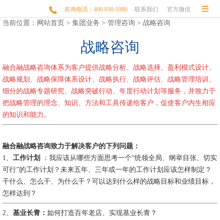


咨询电话：400-030-1080
联系我们
官方微信
当前位置：
网站首页
>
集团业务
>
管理咨询
>
战略咨询
战略咨询
融合融战略咨询体系为客户提供战略分析、战略选择、盈利模式设计、
战略规划、战略保障体系设计、战略执行、战略评估、战略管理培训、
细分的战略专题研究、战略突破行动、年度行动计划等服务，并致力于
把战略管理的理念、知识、方法和工具传递给客户，促使客户内生相应
的知识和能力
。
融合融战略咨询致力于解决客户的下列问题：
1
、
工作计划
：我应该从哪些方面思考一个“统领全局、纲举目张、切实
可行”的工作计划？未来五年、三年或一年的工作计划应该怎样制定？
干什么、怎么干、为什么干？可以达到什么样的战略目标和业绩目标，
怎样达到？
2、
基业长青
：
如何打造百年老店、实现基业长青？