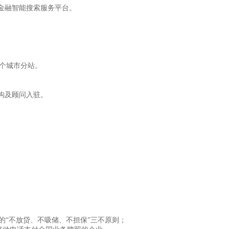
金融智能搜索服务平台。
个
城市分站
。
构及顾问入驻。
的“不放贷、不吸储、不担保”三不原则；