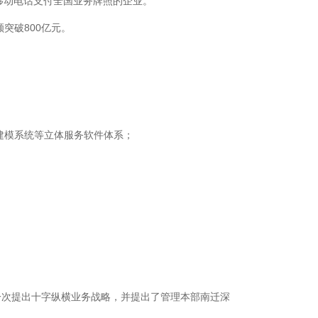
移动电话支付全国业务牌照的企业。
800
额突破
亿元。
建模系统等立体服务软件体系；
一次提出十字纵横业务战略，并提出了管理本部南迁深