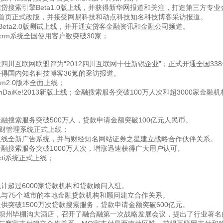
Beta1.0
信贷搜索引擎
版上线，并获得新华网报道和关注，打造第三方专业
首页正式改版，并接受网易科技和动点科技知名科技博客采访报道。
Beta2.0
版测试上线，并开通安贷客
金融资讯和金融公司
频道。
crm
30
系统全国使用客户数突破
家；
“2012
”
338
被四川互联网联盟评为
四川互联网十佳新锐企业
；正式开通全国
36
获得国内知名科技博客
氪的采访报道。
rm2.0
版本全面上线；
nDaiKe!2013
100
3000
新版上线；金融搜索服务突破
万人次和超
家金融机
500
100
金融搜索服务突破
万人，贷款申请金额突破
亿元人民币。
财管理系统正式上线；
上线全新广告系统，并与财经知名网站证券之星建立战略合作伙伴关系。
1000
金融搜索服务突破
万人次，增涨迅速获得广大用户认可。
cti
系统正式上线；
6000
累计超过
家贷款机构和贷款顾问入驻。
75
已与
个城市的本地金融贷款机构和顾问建立合作关系。
1500
600
提供突破
万次贷款搜索服务，贷款申请金额突破
亿元。
川阿坝州毕棚沟大酒店，召开了融合融第一次战略发展会议，提出了行业著名