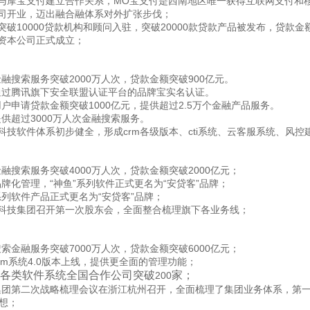
MO
与摩宝支付建立合作关系，
宝支付是西南地区唯一获得互联网支付和
司开业，迈出融合融体系对外扩张步伐；
10000
20000
突破
贷款机构和顾问入驻，突破
款贷款产品被发布，贷款金
资本公司正式成立；
2000
900
金融搜索服务突破
万人次，贷款金额突破
亿元。
通过腾讯旗下安全联盟认证平台的
品牌宝实名认证
。
1000
2.5
用户申请贷款金额突破
亿元，提供超过
万个金融产品服务。
3000
提供超过
万人次金融搜索服务。
crm
cti
科技软件体系初步健全，形成
各级版本、
系统、云客服系统、风控
4000
2000
金融搜索服务突破
万人次，贷款金额突破
亿元；
“
”
“
”
品牌化管理，
神鱼
系列软件正式更名为
安贷客
品牌；
“
”
系列软件产品正式更名为
安贷客
品牌；
科技集团召开第一次股东会，全面整合梳理旗下各业务线；
7000
6000
搜索金融服务突破
万人次，贷款金额突破
亿元；
rm
4.0
系统
版本上线，提供更全面的管理功能；
各类软件系统全国合作公司突破
家；
200
集团第二次战略梳理会议在浙江杭州召开，全面梳理了集团业务体系，第
想；