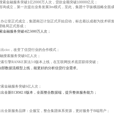
1
2000
10000
搜索金融服务突破
亿
万人次，贷款金额突破
亿元；
3m
咨询成立，第一次提出业务发展
模式，至此，集团十字纵横战略全面
田办公室正式成立，集团南迁计划正式开始启动，标志着以成都为技术研
局正式形成；
搜索金融服务突破4亿5000万人次；
推出cicc，改变了信贷行业的合作模式；
金融搜索服务突破6亿人次；
搜索引擎RANKE算法3.0版本上线，在互联网技术底层获得突破；
贷客内部数据流模型上线，能更好的分析信贷行业需求。
客搜索金融服务突破6亿人次；
推出全新ECRM2.0版本，全面整合数据端，提升整体服务能力；
客推出全新服务品牌：企服宝，整合集团体系资源，更好服务于B端用户；