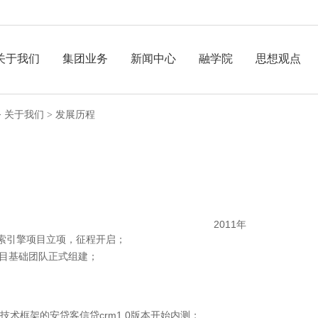
关于我们
集团业务
新闻中心
融学院
思想观点
>
关于我们
>
发展历程
2011年
客搜索引擎项目立项，征程开启；
客项目基础团队正式组建；
crm1.0
技术框架的安贷客信贷
版本开始内测；